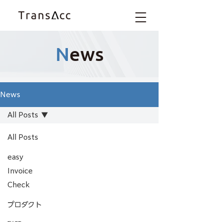
N
ews
News
All Posts
All Posts
easy
Invoice
Check
プロダクト