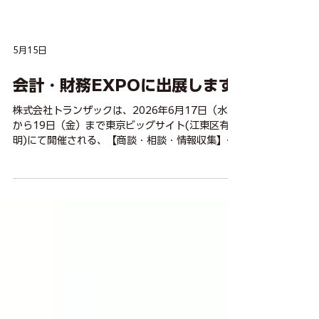
5月15日
会計・財務EXPOに出展します
株式会社トランザックは、2026年6月17日（水）
から19日（金）まで東京ビッグサイト(江東区有
明)にて開催される、【商談・相談・情報収集】が
できるバックオフィス向けの製品・サービスの総
合展「第25回 総務・人事・経理Week【東京｜6
月】」内で開催される「会計・財務EXPO」に出
展します。 今回の展示会では、新リース会計基準
対応クラウドサービス「Transリース会計」を中心
に、経理・財務・監査領域におけるAI活用支援コ