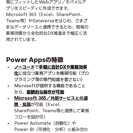
務にフィットしたWebアプリ／モバイルア
プリをスピーディに作成できます。
Microsoft 365（Excel、SharePoint、
Teams等）やDataverseをはじめ、さまざ
まなデータソースと連携できるため、現場の
業務改善から全社的なDX推進まで幅広く活
用されています。
Power Appsの特徴
ノーコード
で
手軽に会計DXや業務効率
化
に役立つ業務アプリを構築可能（プロ
グラミング等の専門知識を要さない）
Microsoftが提供する機能であること
から、
直観的な操作が可能
Microsoft 365／外部サービスとの連
携・拡張
が可能（Excel、
SharePoint、Teams等と連携して業務
フローを設計可）
Power Automate（自動化）や
Power BI（可視化・分析）と組み合わ