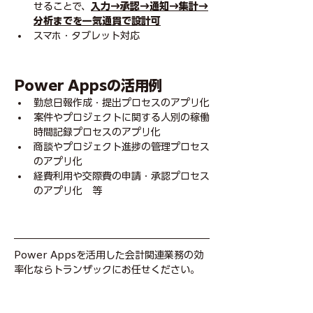
せることで、
入力→承認→通知→集計→
分析までを一気通貫で設計可
スマホ・タブレット対応
Power Appsの活用例
勤怠日報作成・提出プロセスのアプリ化
案件やプロジェクトに関する人別の稼働
時間記録プロセスのアプリ化
商談やプロジェクト進捗の管理プロセス
のアプリ化
経費利用や交際費の申請・承認プロセス
のアプリ化　等
Power Appsを活用した会計関連業務の効
率化ならトランザックにお任せください。