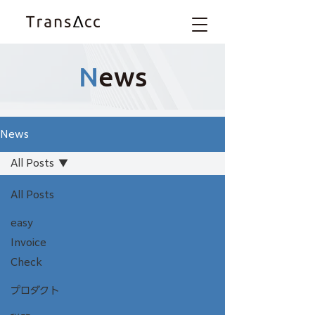
N
ews
News
All Posts
All Posts
easy
Invoice
Check
プロダクト