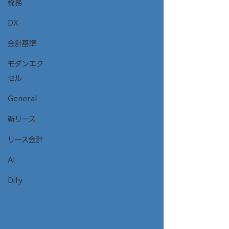
税務
DX
会計基準
モダンエク
セル
General
新リース
リース会計
AI
Dify