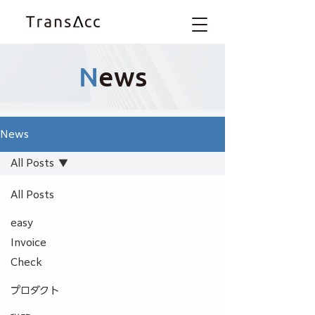
N
ews
News
All Posts
All Posts
easy
Invoice
Check
プロダクト