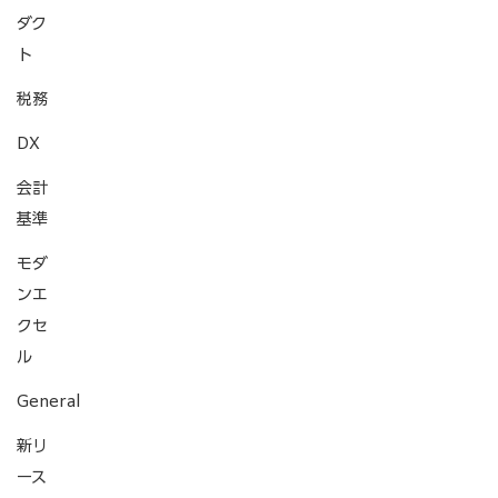
ダク
ト
税務
DX
会計
基準
モダ
ンエ
クセ
ル
General
新リ
ース