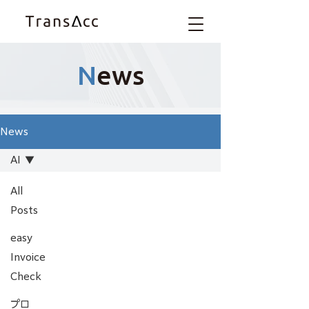
N
ews
News
AI
All
Posts
easy
Invoice
Check
プロ