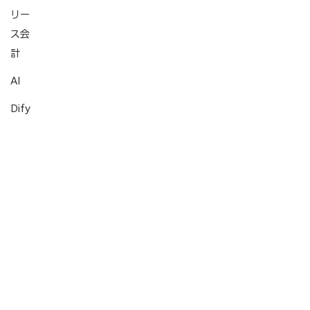
リー
ス会
計
AI
Dify