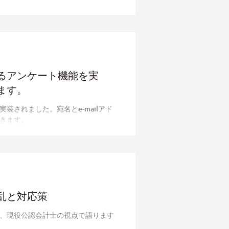
るアンケート機能を実
ます。
されました。宛名とe-mailアド
きます。
乱と対応策
、現役公認会計士の視点で語ります