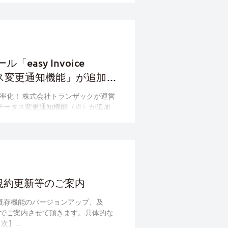
asy Invoice
タス変更通知機能」が追加さ
率化！ 株式会社トランザックが運営
況のステータス変更通知機能（※）が追加
ンボイス登録状...
び利用規約更新等のご案内
追加・既存機能のバージョンアップ、及
でご案内させて頂きます。具体的な
】...