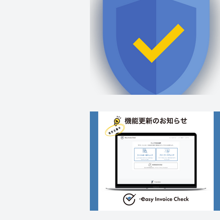
AI
Dify